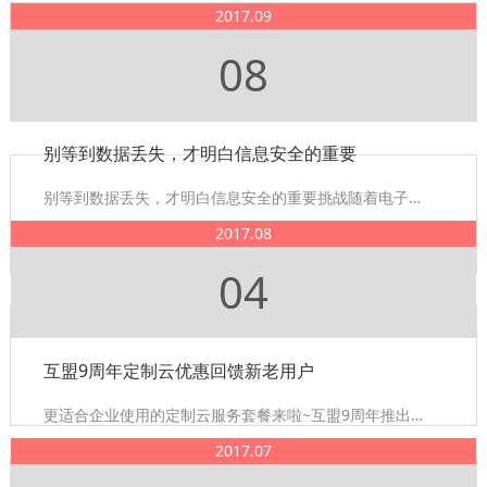
2017.09
08
别等到数据丢失，才明白信息安全的重要
别等到数据丢失，才明白信息安全的重要挑战随着电子商务、电子政务的发展，越来越多的企业、公司在安全上投....
2017.08
04
互盟9周年定制云优惠回馈新老用户
更适合企业使用的定制云服务套餐来啦~互盟9周年推出各类优惠回馈新老用户为满足企业用户的定制云需求，特....
2017.07