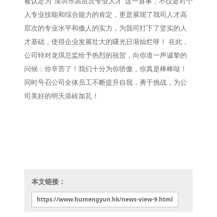
被认定为“深圳市高层次专业人才”这一喜事，不仅是对个
人专业技能和综合能力的肯定，更是展现了我司人才高
层次的专业水平和傲人的实力，为我司打下了坚实的人
才基础，使得企业发展壮大的曙光日渐灿烂呀！
在此，
公司特对龙琪总监给予热烈的祝贺，向你道一声诚挚的
问候：你辛苦了！我们十分为你骄傲，你真是棒棒哒！
同时号召公司全体员工不断提升自我，勇于挑战，为公
司美好的明天添砖加瓦！
本文链接：
https://www.humengyun.hk/news-view-9.html