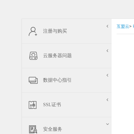
互盟云
>
注册与购买
云服务器问题
数据中心指引
SSL证书
安全服务