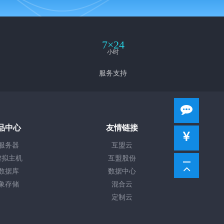
7×24
小时
服务支持
品中心
友情链接
服务器
互盟云
虚拟主机
互盟股份
数据库
数据中心
象存储
混合云
定制云