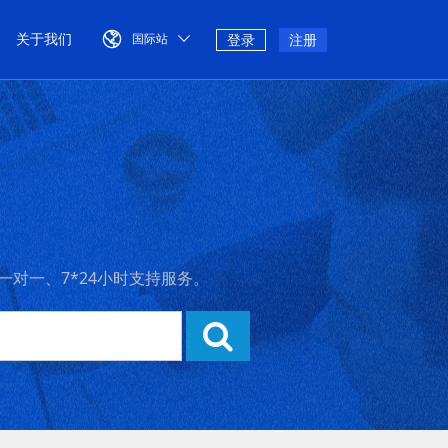
国际站
登录
注册
关于我们
对一、7*24小时支持服务。