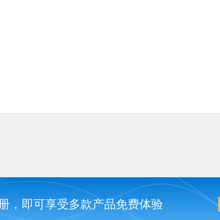
册，即可享受多款产品免费体验